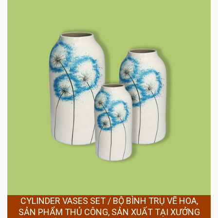
CYLINDER VASES SET / BỘ BÌNH TRỤ VẼ HOA,
SẢN PHẨM THỦ CÔNG, SẢN XUẤT TẠI XƯỞNG