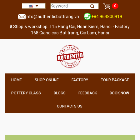
0
info@authenticbattrang.vn
+84 964800919
Shop & workshop: 115 Hang Gai, Hoan Kiem, Hanoi - Factory:
168 Giang cao Bat trang, Gia Lam, Hanoi
HOME
SHOP ONLINE
FACTORY
TOUR PACKAGE
POTTERY CLASS
BLOGS
FEEDBACK
BOOK NOW
CONTACTS US