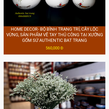
HOME DECOR- BỘ BÌNH TRANG TRÍ, CÂY LỘC
VỪNG, SẢN PHẨM VẼ TAY THỦ CÔNG TẠI XƯỞNG
GỐM SỨ AUTHENTIC BAT TRANG
560,000 Đ