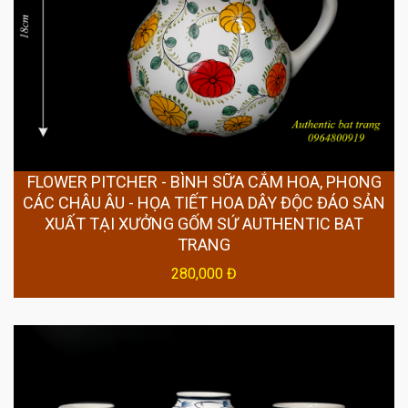
FLOWER PITCHER - BÌNH SỮA CẮM HOA, PHONG
CÁC CHÂU ÂU - HỌA TIẾT HOA DÂY ĐỘC ĐÁO SẢN
XUẤT TẠI XƯỞNG GỐM SỨ AUTHENTIC BAT
TRANG
280,000 Đ