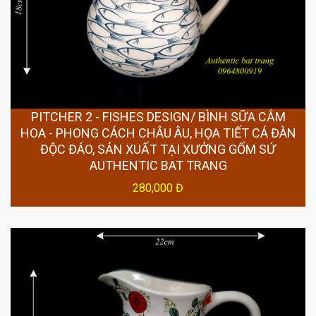
PITCHER 2 - FISHES DESIGN/ BÌNH SỮA CẮM
HOA - PHONG CÁCH CHÂU ÂU, HỌA TIẾT CÁ ĐÀN
ĐỘC ĐÁO, SẢN XUẤT TẠI XƯỞNG GỐM SỨ
AUTHENTIC BAT TRANG
280,000 Đ