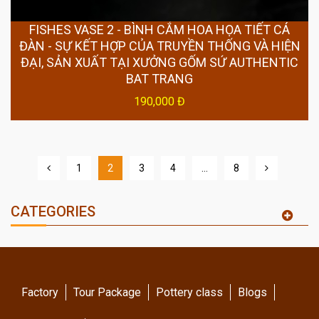
FISHES VASE 2 - BÌNH CẮM HOA HỌA TIẾT CÁ
ĐÀN - SỰ KẾT HỢP CỦA TRUYỀN THỐNG VÀ HIỆN
ĐẠI, SẢN XUẤT TẠI XƯỞNG GỐM SỨ AUTHENTIC
BAT TRANG
190,000 Đ
1
2
3
4
…
8
CATEGORIES
Factory
Tour Package
Pottery class
Blogs