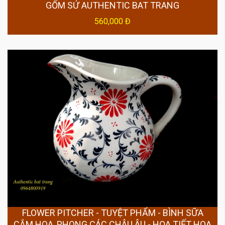
GỐM SỨ AUTHENTIC BAT TRANG
560,000 Đ
FLOWER PITCHER - TUYỆT PHẨM - BÌNH SỮA
CẮM HOA, PHONG CÁC CHÂU ÂU - HỌA TIẾT HOA