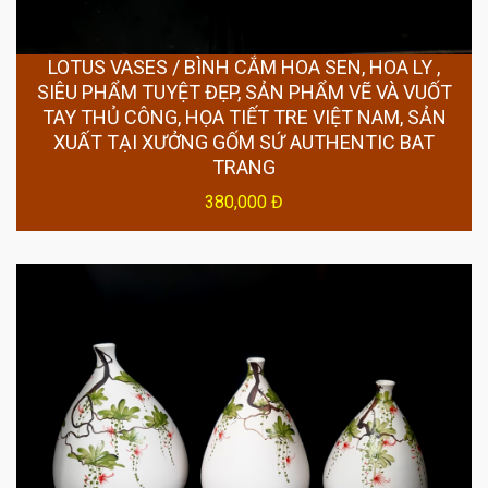
LOTUS VASES / BÌNH CẮM HOA SEN, HOA LY ,
SIÊU PHẨM TUYỆT ĐẸP, SẢN PHẨM VẼ VÀ VUỐT
TAY THỦ CÔNG, HỌA TIẾT TRE VIỆT NAM, SẢN
XUẤT TẠI XƯỞNG GỐM SỨ AUTHENTIC BAT
TRANG
380,000 Đ