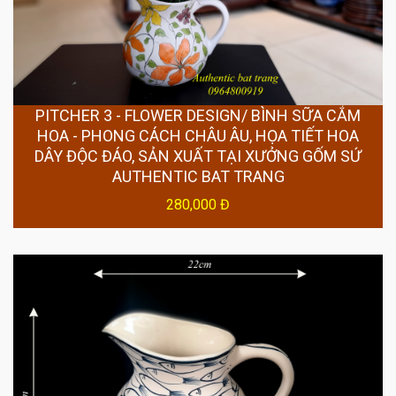
PITCHER 3 - FLOWER DESIGN/ BÌNH SỮA CẮM
HOA - PHONG CÁCH CHÂU ÂU, HỌA TIẾT HOA
DÂY ĐỘC ĐÁO, SẢN XUẤT TẠI XƯỞNG GỐM SỨ
AUTHENTIC BAT TRANG
280,000 Đ