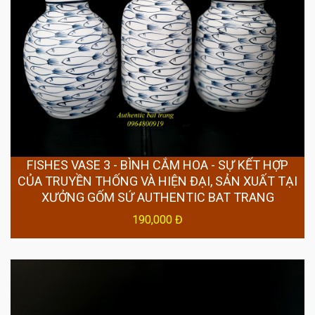
FISHES VASE 3 - BÌNH CẮM HOA - SỰ KẾT HỢP
CỦA TRUYỀN THỐNG VÀ HIỆN ĐẠI, SẢN XUẤT TẠI
XƯỞNG GỐM SỨ AUTHENTIC BAT TRANG
190,000 Đ