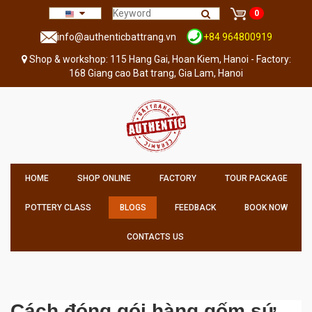
0
info@authenticbattrang.vn
+84 964800919
Shop & workshop: 115 Hang Gai, Hoan Kiem, Hanoi - Factory:
168 Giang cao Bat trang, Gia Lam, Hanoi
HOME
SHOP ONLINE
FACTORY
TOUR PACKAGE
POTTERY CLASS
BLOGS
FEEDBACK
BOOK NOW
CONTACTS US
Cách đóng gói hàng gốm sứ