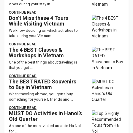
vibes during your stay in ...
CONTINUE READ
Don’t Miss these 4 Tours
While Visiting Vietnam
We know deciding on which activities to
take during your Vietnam ...
CONTINUE READ
The 4 BEST Classes &
Workshops in Vietnam
One of the best things about traveling is
that you get ...
CONTINUE READ
The BEST RATED Souvenirs
to Buy in Vietnam
When traveling abroad, you gotta buy
something for yourself, friends and ...
CONTINUE READ
MUST DO Activities in Hanoi’s
Old Quarter
As one of the most visited areas in Ha Noi
for ...