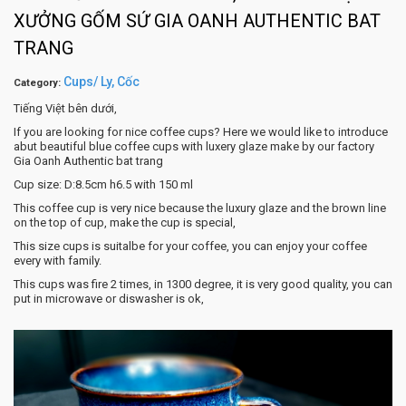
XƯỞNG GỐM SỨ GIA OANH AUTHENTIC BAT
TRANG
Cups/ Ly, Cốc
Category:
Tiếng Việt bên dưới,
If you are looking for nice coffee cups? Here we would like to introduce
abut beautiful blue coffee cups with luxery glaze make by our factory
Gia Oanh Authentic bat trang
Cup size: D:8.5cm h6.5 with 150 ml
This coffee cup is very nice because the luxury glaze and the brown line
on the top of cup, make the cup is special,
This size cups is suitalbe for your coffee, you can enjoy your coffee
every with family.
This cups was fire 2 times, in 1300 degree, it is very good quality, you can
put in microwave or diswasher is ok,