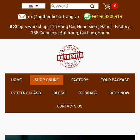
0
info@authenticbattrang.vn
+84 964800919
Shop & workshop: 115 Hang Gai, Hoan Kiem, Hanoi - Factory:
168 Giang cao Bat trang, Gia Lam, Hanoi
HOME
SHOP ONLINE
FACTORY
TOUR PACKAGE
POTTERY CLASS
BLOGS
FEEDBACK
BOOK NOW
CONTACTS US