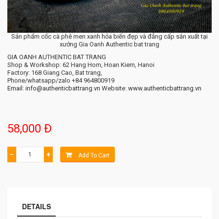
Sản phẩm cốc cà phê men xanh hỏa biến đẹp và đẳng cấp sản xuất tại
xưởng Gia Oanh Authentic bat trang
GIA OANH AUTHENTIC BAT TRANG
Shop & Workshop: 62 Hang Hom, Hoan Kiem, Hanoi
Factory: 168 Giang Cao, Bat trang,
Phone/whatsapp/zalo +84 964800919
Email: info@authenticbattrang.vn
​ Website:
www.authenticbattrang.vn
58,000 Đ
−
+
Add To Cart
DETAILS