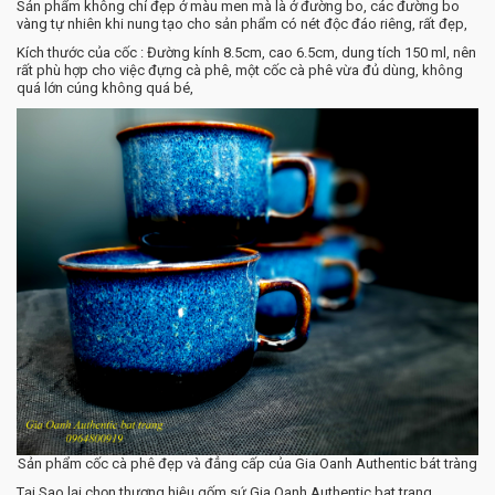
Sản phẩm không chỉ đẹp ở màu men mà là ở đường bo, các đường bo
vàng tự nhiên khi nung tạo cho sản phẩm có nét độc đáo riêng, rất đẹp,
Kích thước của cốc : Đường kính 8.5cm, cao 6.5cm, dung tích 150 ml, nên
rất phù hợp cho việc đựng cà phê, một cốc cà phê vừa đủ dùng, không
quá lớn cúng không quá bé,
Sản phẩm cốc cà phê đẹp và đẳng cấp của Gia Oanh Authentic bát tràng
Tại Sao lại chọn thương hiệu gốm sứ Gia Oanh Authentic bat trang