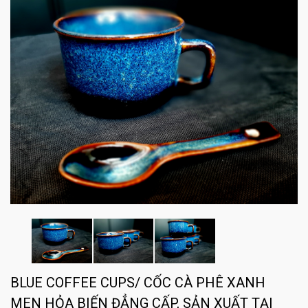
BLUE COFFEE CUPS/ CỐC CÀ PHÊ XANH
MEN HỎA BIẾN ĐẲNG CẤP, SẢN XUẤT TẠI