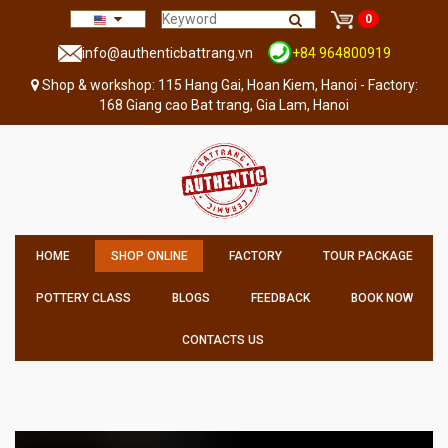
0
info@authenticbattrang.vn
+84 964800919
Shop & workshop: 115 Hang Gai, Hoan Kiem, Hanoi - Factory:
168 Giang cao Bat trang, Gia Lam, Hanoi
HOME
SHOP ONLINE
FACTORY
TOUR PACKAGE
POTTERY CLASS
BLOGS
FEEDBACK
BOOK NOW
CONTACTS US