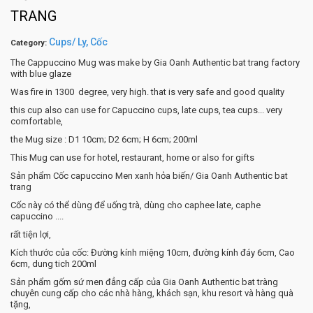
TRANG
Cups/ Ly, Cốc
Category:
The Cappuccino Mug was make by Gia Oanh Authentic bat trang factory
with blue glaze
Was fire in 1300 degree, very high. that is very safe and good quality
this cup also can use for Capuccino cups, late cups, tea cups... very
comfortable,
the Mug size : D1 10cm; D2 6cm; H 6cm; 200ml
This Mug can use for hotel, restaurant, home or also for gifts
Sản phẩm Cốc capuccino Men xanh hỏa biến/ Gia Oanh Authentic bat
trang
Cốc này có thể dùng để uống trà, dùng cho caphee late, caphe
capuccino ....
rất tiện lợi,
Kích thước của cốc: Đường kính miệng 10cm, đường kính đáy 6cm, Cao
6cm, dung tich 200ml
Sản phẩm gốm sứ men đẳng cấp của Gia Oanh Authentic bat tràng
chuyên cung cấp cho các nhà hàng, khách sạn, khu resort và hàng quà
tặng,