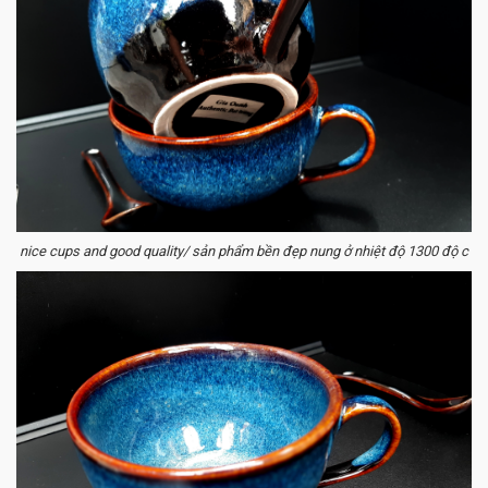
nice cups and good quality/ sản phẩm bền đẹp nung ở nhiệt độ 1300 độ c