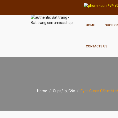
+84 9
HOME
SHOP ON
CONTACTS US
Home
Cups/ Ly, Cốc
Eyes Cups/ Cốc mắt sả