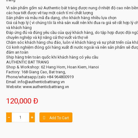
Vì sản phẩm gốm sứ Authentic bát tràng được nung ở nhiệt độ cao nên bền
các họa tiết được vẽ tay một cách tỉ mỉ chất lượng
Sản phẩm và mẫu mã đa dạng, cho khách hàng nhiều lựa chọn
Giá cả hợp lý ( vì chúng tôi là nhà sản xuất nên khi đua ra giá sẽ rất hợp lý c
và khách hàng
Đáp ứng đủ và đúng yêu cầu của quý khách hàng, do tập hợp được đội ngũ
chuyên nghiệp và kỹ năng cả thợ vuốt và thợ vẽ
Chăm sóc khách hàng chu đáo, luôn vì khách hàng và sự phát triển của kh
Có kinh nghiệm đóng gói hàng xuất đi nước ngoài và nên sản phẩm sẽ đư
đảm an toàn
Ship hàng trên toàn quốc khi khách hàng có yêu cầu
AUTHENTIC BAT TRANG
Shop & Workshop: 62 Hang Hom, Hoan Kiem, Hanoi
Factory: 168 Giang Cao, Bat trang,
Phone/whatsapp/zalo +84 964800919
Email: info@authenticbattrang.vn
Website:
www.authenticbattrang.vn
120,000 Đ
−
+
Add To Cart