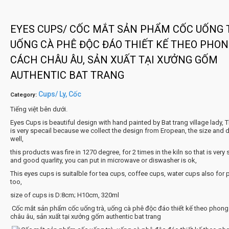
EYES CUPS/ CỐC MẮT SẢN PHẨM CỐC UỐNG 
UỐNG CÀ PHÊ ĐỘC ĐÁO THIẾT KẾ THEO PHO
CÁCH CHÂU ÂU, SẢN XUẤT TẠI XƯỞNG GỐM
AUTHENTIC BAT TRANG
Cups/ Ly, Cốc
Category:
Tiếng việt bên dưới.
Eyes Cups is beautiful design with hand painted by Bat trang village lady, 
is very specail because we collect the design from Eropean, the size and 
well,
this products was fire in 1270 degree, for 2 times in the kiln so that is very
and good quarlity, you can put in microwave or diswasher is ok,
This eyes cups is suitalble for tea cups, coffee cups, water cups also for 
too,
size of cups is D:8cm; H10cm, 320ml
Cốc mắt sản phẩm cốc uống trà, uống cà phê độc đáo thiết kế theo phong
châu âu, sản xuất tại xưởng gốm authentic bat trang