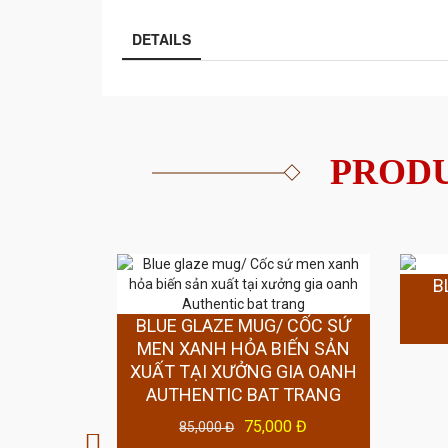
DETAILS
PRODU
B
BLUE GLAZE MUG/ CỐC SỨ
UALITY -
MEN XANH HỎA BIẾN SẢN
PUCCINO
XUẤT TẠI XƯỞNG GIA OANH
L JADE
AUTHENTIC BAT TRANG
T GIFTS,
75,000 Đ
85,000 Đ
HOLIDAY