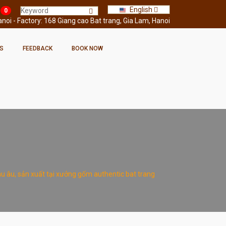
English
0
oi - Factory: 168 Giang cao Bat trang, Gia Lam, Hanoi
S
FEEDBACK
BOOK NOW
u âu, sản xuất tại xưởng gốm authentic bat trang