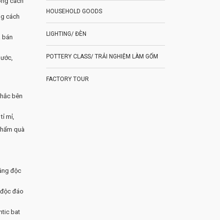
HOUSEHOLD GOODS
ng cách
LIGHTING/ ĐÈN
à bán
POTTERY CLASS/ TRẢI NGHIỆM LÀM GỐM
hước,
FACTORY TOUR
chắc bên
tỉ mỉ,
 phẩm quà
 độc đáo
tic bat