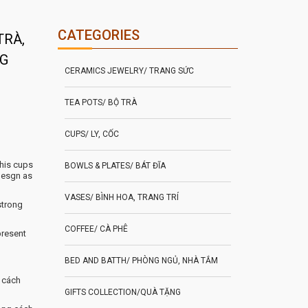
CATEGORIES
TRÀ,
NG
CERAMICS JEWELRY/ TRANG SỨC
TEA POTS/ BỘ TRÀ
CUPS/ LY, CỐC
This cups
BOWLS & PLATES/ BÁT ĐĨA
desgn as
VASES/ BÌNH HOA, TRANG TRÍ
 strong
COFFEE/ CÀ PHÊ
present
BED AND BATTH/ PHÒNG NGỦ, NHÀ TẮM
 cách
GIFTS COLLECTION/QUÀ TẶNG