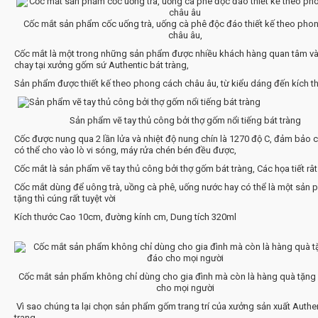
Cốc mắt sản phẩm cốc uống trà, uống cà phê độc đáo thiết kế theo pho
châu âu,
Cốc mắt là một trong những sản phẩm được nhiều khách hàng quan tâm v
chay tại xưởng gốm sứ Authentic bát tràng,
Sản phẩm được thiết kế theo phong cách châu âu, từ kiểu dáng đến kích t
Sản phẩm vẽ tay thủ công bởi thợ gốm nổi tiếng bát tràng
Cốc được nung qua 2 lần lửa và nhiệt độ nung chín là 1270 độ C, đảm bảo 
có thể cho vào lò vi sóng, máy rửa chén bén đều được,
Cốc mắt là sản phẩm vẽ tay thủ công bởi thợ gốm bát tràng, Các họa tiết rât 
Cốc mắt dùng để uông trà, uồng cà phê, uống nước hay có thể là một sản
tặng thì cúng rất tuyệt vời
Kích thước Cao 10cm, đường kính cm, Dung tích 320ml
Cốc mắt sản phẩm không chỉ dùng cho gia đình mà còn là hàng quà tặng
cho mọi người
Vì sao chúng ta lại chọn sản phẩm gốm trang trí của xưởng sản xuất Authen
trang