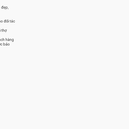
 đẹp,
ho đối tác
 thợ
ách hàng
ợc bảo