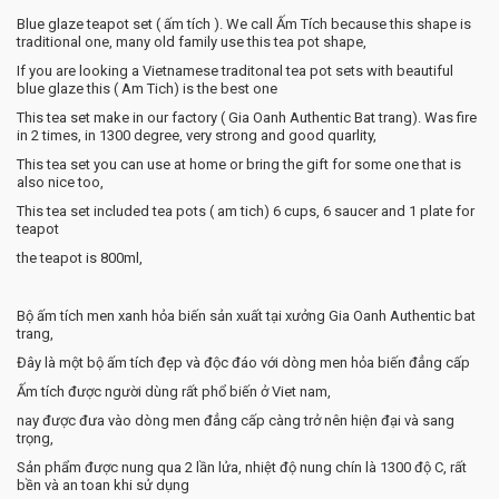
Blue glaze teapot set ( ấm tích ). We call Ấm Tích because this shape is
traditional one, many old family use this tea pot shape,
If you are looking a Vietnamese traditonal tea pot sets with beautiful
blue glaze this ( Am Tich) is the best one
This tea set make in our factory ( Gia Oanh Authentic Bat trang). Was fire
in 2 times, in 1300 degree, very strong and good quarlity,
This tea set you can use at home or bring the gift for some one that is
also nice too,
This tea set included tea pots ( am tich) 6 cups, 6 saucer and 1 plate for
teapot
the teapot is 800ml,
Bộ ấm tích men xanh hỏa biến sản xuất tại xưởng Gia Oanh Authentic bat
trang,
Đây là một bộ ấm tích đẹp và độc đáo với dòng men hỏa biến đẳng cấp
Ấm tích được người dùng rất phổ biến ở Viet nam,
nay được đưa vào dòng men đẳng cấp càng trở nên hiện đại và sang
trọng,
Sản phẩm được nung qua 2 lần lửa, nhiệt độ nung chín là 1300 độ C, rất
bền và an toan khi sử dụng