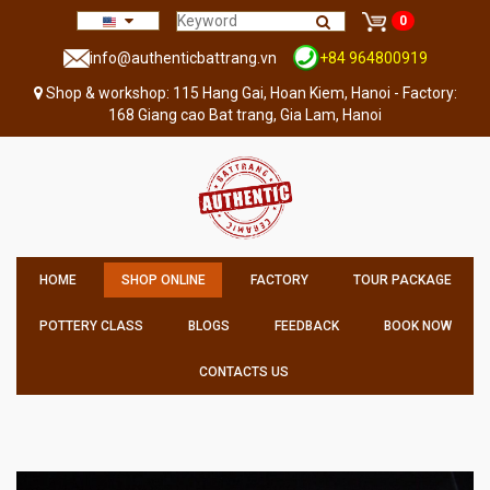
0
info@authenticbattrang.vn
+84 964800919
Shop & workshop: 115 Hang Gai, Hoan Kiem, Hanoi - Factory:
168 Giang cao Bat trang, Gia Lam, Hanoi
HOME
SHOP ONLINE
FACTORY
TOUR PACKAGE
POTTERY CLASS
BLOGS
FEEDBACK
BOOK NOW
CONTACTS US