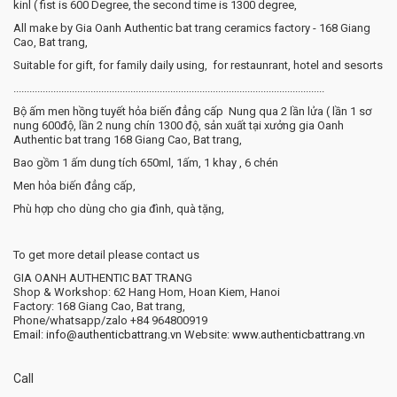
kinl ( fist is 600 Degree, the second time is 1300 degree,
All make by Gia Oanh Authentic bat trang ceramics factory - 168 Giang
Cao, Bat trang,
Suitable for gift, for family daily using, for restaunrant, hotel and sesorts
.....................................................................................................................
Bộ ấm men hồng tuyết hỏa biến đẳng cấp Nung qua 2 lần lửa ( lần 1 sơ
nung 600độ, lần 2 nung chín 1300 độ, sản xuất tại xưởng gia Oanh
Authentic bat trang 168 Giang Cao, Bat trang,
Bao gồm 1 ấm dung tích 650ml, 1ấm, 1 khay , 6 chén
Men hỏa biến đẳng cấp,
Phù hợp cho dùng cho gia đình, quà tặng,
To get more detail please contact us
GIA OANH AUTHENTIC BAT TRANG
Shop & Workshop: 62 Hang Hom, Hoan Kiem, Hanoi
Factory: 168 Giang Cao, Bat trang,
Phone/whatsapp/zalo +84 964800919
Email: info@authenticbattrang.vn
​ Website:
www.authenticbattrang.vn
Call