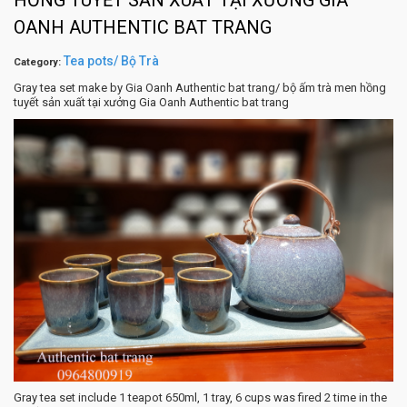
HỒNG TUYẾT SẢN XUẤT TẠI XƯỞNG GIA
OANH AUTHENTIC BAT TRANG
Tea pots/ Bộ Trà
Category:
Gray tea set make by Gia Oanh Authentic bat trang/ bộ ấm trà men hồng
tuyết sản xuất tại xưởng Gia Oanh Authentic bat trang
Gray tea set include 1 teapot 650ml, 1 tray, 6 cups was fired 2 time in the