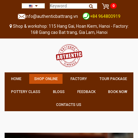
0
info@authenticbattrang.vn
+84 964800919
Shop & workshop: 115 Hang Gai, Hoan Kiem, Hanoi - Factory:
168 Giang cao Bat trang, Gia Lam, Hanoi
HOME
SHOP ONLINE
FACTORY
TOUR PACKAGE
POTTERY CLASS
BLOGS
FEEDBACK
BOOK NOW
CONTACTS US