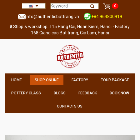
0
info@authenticbattrang.vn
+84 964800919
Shop & workshop: 115 Hang Gai, Hoan Kiem, Hanoi - Factory:
168 Giang cao Bat trang, Gia Lam, Hanoi
HOME
SHOP ONLINE
FACTORY
TOUR PACKAGE
POTTERY CLASS
BLOGS
FEEDBACK
BOOK NOW
CONTACTS US