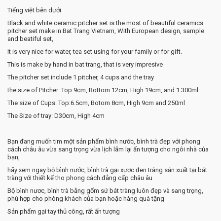
Tiếng việt bên dưới
Black and white ceramic pitcher set is the most of beautiful ceramics
pitcher set make in Bat Trang Vietnam, With European design, sample
and beatiful set,
It is very nice for water, tea set using for your family or for gift.
This is make by hand in bat trang, that is very impresive
The pitcher set include 1 pitcher, 4 cups and the tray
the size of Pitcher: Top 9cm, Bottom 12cm, High 19cm, and 1.300ml
The size of Cups: Top:6.5cm, Botom 8cm, High 9cm and 250ml
The Size of tray: D30cm, High 4cm
Bạn đang muốn tim một sản phẩm bình nước, bình trà đẹp với phong
cách châu âu vừa sang trọng vừa lịch lãm lại ấn tượng cho ngôi nhà của
bạn,
hãy xem ngay bộ bình nước, bình trà gại xươc đen trắng sản xuất tại bát
tràng với thiết kế tho phong cách đẳng cấp châu âu
Bộ bình nươc, bình trà bằng gốm sứ bát tràng luôn đẹp và sang trọng,
phù hợp cho phòng khách của bạn hoặc hàng quà tặng
Sản phẩm gại tay thủ công, rất ấn tượng