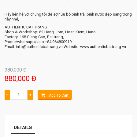
Hãy liên hệ với chung tôi để sợ hữu bộ bình trà, bình nước đẹp sang trọng
này nhé,
AUTHENTIC BAT TRANG
Shop & Workshop: 62 Hang Hom, Hoan Kiem, Hanoi
Factory: 168 Giang Cao, Bat trang,
Phone/whatsapp/zalo +84 964800919
Email: info@authenticbattrang.vn
​ Website:
www.authenticbattrang.vn
980,000 Đ
880,000 Đ
−
+
Add To Cart
DETAILS