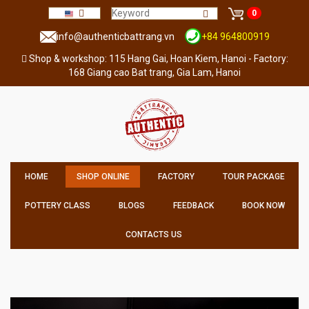
0
info@authenticbattrang.vn
+84 964800919
Shop & workshop: 115 Hang Gai, Hoan Kiem, Hanoi - Factory:
168 Giang cao Bat trang, Gia Lam, Hanoi
HOME
SHOP ONLINE
FACTORY
TOUR PACKAGE
POTTERY CLASS
BLOGS
FEEDBACK
BOOK NOW
CONTACTS US