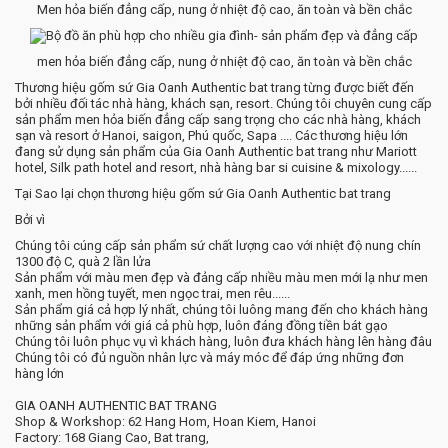
Men hỏa biến đẳng cấp, nung ở nhiệt độ cao, ăn toàn và bền chắc
men hỏa biến đẳng cấp, nung ở nhiệt độ cao, ăn toàn và bền chắc
Thương hiệu gốm sứ Gia Oanh Authentic bat trang từng được biết đến
bởi nhiều đối tác nhà hàng, khách sạn, resort. Chúng tôi chuyên cung cấp
sản phẩm men hỏa biến đẳng cấp sang trọng cho các nhà hàng, khách
sạn và resort ở Hanoi, saigon, Phú quốc, Sapa .... Các thương hiệu lớn
đang sử dụng sản phẩm của Gia Oanh Authentic bat trang như Mariott
hotel, Silk path hotel and resort, nhà hàng bar si cuisine & mixology......
Tại Sao lại chọn thương hiệu gốm sứ Gia Oanh Authentic bat trang
Bởi vì
Chúng tôi cúng cấp sản phẩm sứ chất lượng cao với nhiệt độ nung chín
1300 độ C, quà 2 lần lửa
Sản phẩm với màu men đẹp và đảng cấp nhiều màu men mới lạ như men
xanh, men hồng tuyết, men ngọc trai, men rêu......
Sản phẩm giá cả hợp lý nhất, chúng tôi luông mang đến cho khách hàng
những sản phẩm với giá cả phù hợp, luôn đáng đồng tiền bát gạo
Chúng tôi luôn phục vụ vì khách hàng, luôn đưa khách hàng lên hàng đâu
Chúng tôi có đủ nguồn nhân lực và máy móc để đáp ứng những đơn
hàng lớn
GIA OANH AUTHENTIC BAT TRANG
Shop & Workshop: 62 Hang Hom, Hoan Kiem, Hanoi
Factory: 168 Giang Cao, Bat trang,