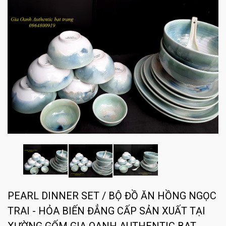
PEARL DINNER SET / BỘ ĐỒ ĂN HỒNG NGỌC
TRAI - HỎA BIẾN ĐẲNG CẤP SẢN XUẤT TẠI