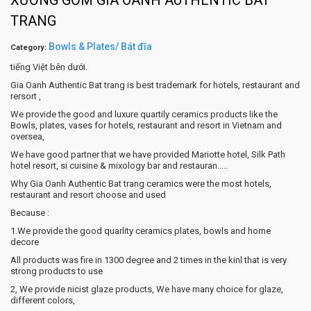
XƯỜNG GỐM GIA OANH AUTHENTIC BAT
TRANG
Bowls & Plates/ Bát đĩa
Category:
tiếng Việt bên dưới.
Gia Oanh Authentic Bat trang is best trademark for hotels, restaurant and
rersort ,
We provide the good and luxure quartily ceramics products like the
Bowls, plates, vases for hotels, restaurant and resort in Vietnam and
oversea,
We have good partner that we have provided Mariotte hotel, Silk Path
hotel resort, si cuisine & mixology bar and restauran.....
Why Gia Oanh Authentic Bat trang ceramics were the most hotels,
restaurant and resort choose and used
Because :
1.We provide the good quarlity ceramics plates, bowls and home
decore
All products was fire in 1300 degree and 2 times in the kinl that is very
strong products to use
2, We provide nicist glaze products, We have many choice for glaze,
different colors,