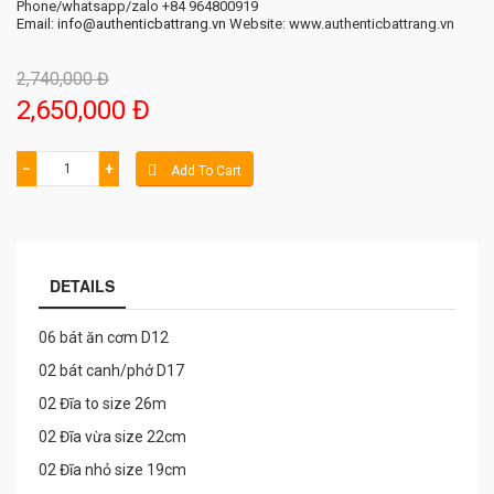
Phone/whatsapp/zalo +84 964800919
Email: info@authenticbattrang.vn
​ Website: www.authenticbattrang.vn
2,740,000 Đ
2,650,000 Đ
−
+
Add To Cart
DETAILS
06 bát ăn cơm D12
02 bát canh/phở D17
02 Đĩa to size 26m
02 Đĩa vừa size 22cm
02 Đĩa nhỏ size 19cm